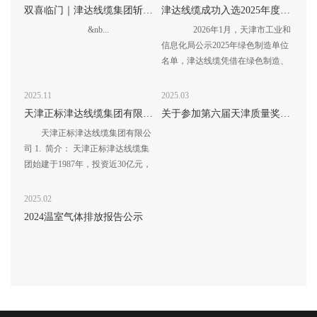
双喜临门｜津达线缆集团斩获2026线缆行业多项重磅荣誉！
津达线缆成功入选2025年度天津市“绿色工厂”名单
&nb...
2026年1月，天津市工业和
信息化局公示2025年绿色制造单位
名单，津达线缆凭借在绿色制造、
节能环保领域的...
2025.11
2025.03
天津正标津达线缆集团有限公司
关于参加第六届天津质量奖评选公示
天津正标津达线缆集团有限公
司 1. 简介： 天津正标津达线缆集
团始建于1987年，投资近30亿元，
建立起天津、辽宁、黑龙江、山
东...
2025.02
2024温室气体排放报告公示