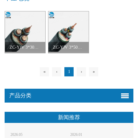
ZC-YJV 3*300铜芯交联聚乙烯绝缘聚氯乙烯护套阻燃C类电力电缆
ZC-YJV 3*50铜芯交联聚乙烯绝缘聚氯乙烯护套阻燃C类电力电缆
«
‹
1
›
»
产品分类
新闻推荐
2026.05
2026.01