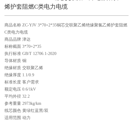
烯护套阻燃C类电力电缆
商品名称 ZC-YJV 3*70+2*35铜芯交联聚乙烯绝缘聚氯乙烯护套阻燃
C类电力电缆
商品品牌 津达
标称截面 3*70+2*35
执行标准 GB/T 12706.1-2020
导体材质 铜
绝缘材质 交联聚乙烯
绝缘厚度 1.1/0.9
标准长度 客户需求
额定电压 0.6/1kV
平均外径 32.2
参考重量 2973kg/km
线芯颜色 黄绿红蓝黑/双
适用范围 动力