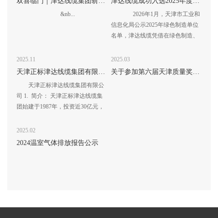
双喜临门｜津达线缆集团斩获2026线缆行业多项重磅荣誉！
津达线缆成功入选2025年度天津市“绿色工厂”名单
&nb...
2026年1月，天津市工业和
信息化局公示2025年绿色制造单位
名单，津达线缆凭借在绿色制造、
节能环保领域的...
2025.11
2025.03
天津正标津达线缆集团有限公司
关于参加第六届天津质量奖评选公示
天津正标津达线缆集团有限公
司 1. 简介： 天津正标津达线缆集
团始建于1987年，投资近30亿元，
建立起天津、辽宁、黑龙江、山
东...
2025.02
2024温室气体排放报告公示