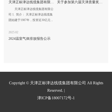
天津正标津达线缆集团有限公司
关于参加第六届天津质量奖评选公示
天津正标津达线缆集团有限公
司 1. 简介： 天津正标津达线缆集
团始建于1987年，投资近30亿元，
建立起天津、辽宁、黑龙江、山
东...
2025.02
2024温室气体排放报告公示
Copyright © 天津正标津达线缆集团有限公司 All Rights
Reserved. |
津ICP备18007172号-1