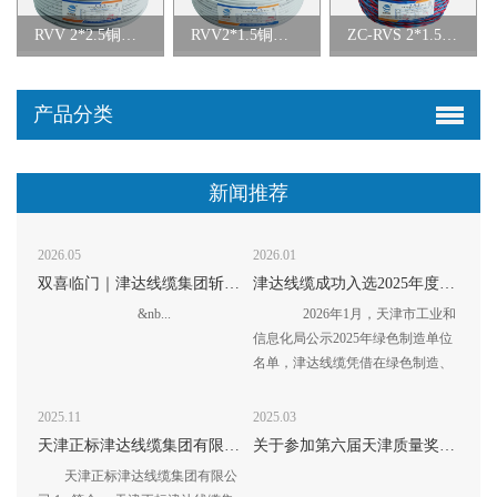
RVV 2*2.5铜芯聚氯乙烯绝缘聚氯乙烯护套软电缆
RVV2*1.5铜芯聚氯乙烯绝缘聚氯乙烯护套软电缆
ZC-RVS 2*1.5铜芯聚氯乙烯绝缘绞型连接用阻燃C类软电线
产品分类
新闻推荐
2026.05
2026.01
双喜临门｜津达线缆集团斩获2026线缆行业多项重磅荣誉！
津达线缆成功入选2025年度天津市“绿色工厂”名单
&nb...
2026年1月，天津市工业和
信息化局公示2025年绿色制造单位
名单，津达线缆凭借在绿色制造、
节能环保领域的...
2025.11
2025.03
天津正标津达线缆集团有限公司
关于参加第六届天津质量奖评选公示
天津正标津达线缆集团有限公