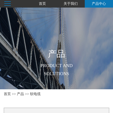
首页
关于我们
产品中心
产品
PRODUCT AND
SOLUTIONS
首页
>>
产品
>>
软电缆