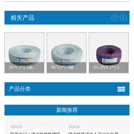
相关产品
RVV 2*2.5铜芯聚氯乙烯绝缘聚氯乙烯护套软电缆
RVV2*1.5铜芯聚氯乙烯绝缘聚氯乙烯护套软电缆
ZC-RVS 2*1.5铜芯聚氯乙烯绝缘绞型连接用阻燃C类软电线
产品分类
新闻推荐
2026.05
2026.01